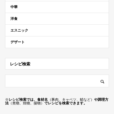
中華
洋食
エスニック
デザート
レシピ検索
※
レシピ検索では、食材名
（豚肉、キャベツ、鯖など）
や調理方
法
（煮物、焼物、揚物）
でレシピを検索できます。