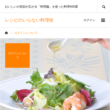
SEARCH
おいしいの笑顔が広がる「料理脳」を使った料理400選
レシピのいらない料理術
ログイン
ログインについて
ホーム
ログインについ
て